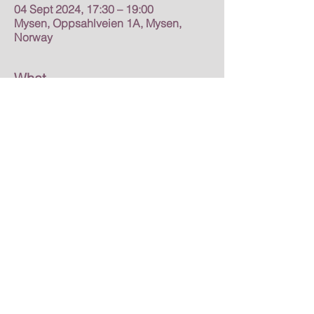
04 Sept 2024, 17:30 – 19:00
Mysen, Oppsahlveien 1A, Mysen,
Norway
What
4 uker fra 4. september til 25. september
Hver onsdag kl. 17:30-19:00
Pris: 
MOVA medlem 1000 kr
 / 
ikke medlem 
1120 kr
Å ha en regelmessig praksis med mindful 
bevegelse, kombinert med spesifikke 
pusteteknikker, kan bringe deg til en 
fredelig og rolig tilstand, og gi deg innsikt 
og kunnskap som kan ha blitt begravd i 
underbevisstheten din. Opplev en 
transformasjon i din indre tilstand og 
beveg deg lettere med livets flyt.