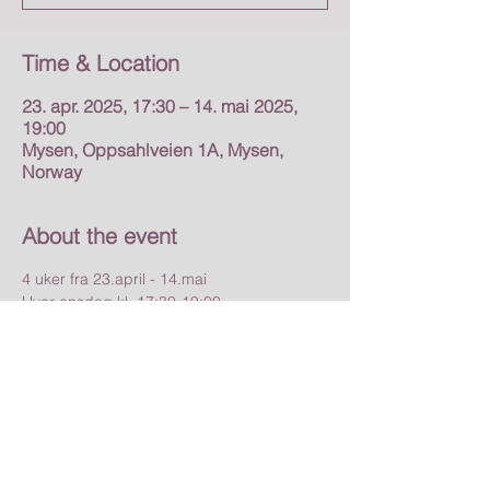
Time & Location
23. apr. 2025, 17:30 – 14. mai 2025,
19:00
Mysen, Oppsahlveien 1A, Mysen,
Norway
About the event
4 uker fra 23.april - 14.mai
Hver onsdag kl. 17:30-19:00
Pris: 
1120 kr
Fordyp din Yin-yogapraksis med dette 
kurset, hvor vi utforsker kjente stillinger og 
holder hver posisjon i 5–10 minutter. La 
deg synke inn i de subtile sensasjonene 
som oppstår gjennom langvarig stillhet, og 
styrk forbindelsen mellom sinn og kropp. 