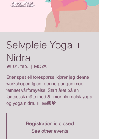
Selvpleie Yoga +
Nidra
lør. 01. feb.
  |  
MOVA
Etter spesiell forespørsel kjører jeg denne
workshopen igjen, denne gangen med
temaet vårfornyelse. Start året på en
fantastisk måte med 3 timer himmelsk yoga
og yoga nidra.🧘🏻‍♀️🙏🏼💖
Registration is closed
See other events