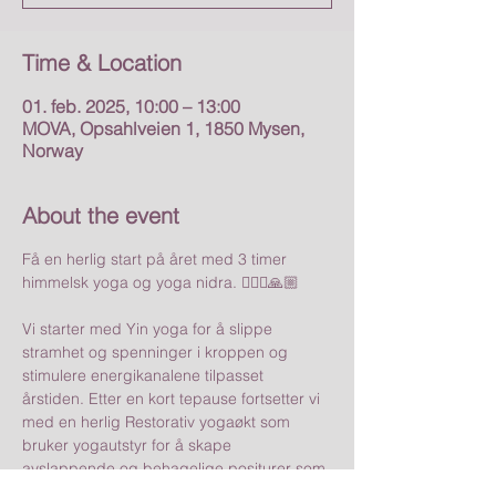
Time & Location
01. feb. 2025, 10:00 – 13:00
MOVA, Opsahlveien 1, 1850 Mysen,
Norway
About the event
Få en herlig start på året med 3 timer 
himmelsk yoga og yoga nidra. 🧘🏻‍♀️🙏🏼
Vi starter med Yin yoga for å slippe 
stramhet og spenninger i kroppen og 
stimulere energikanalene tilpasset 
årstiden. Etter en kort tepause fortsetter vi 
med en herlig Restorativ yogaøkt som 
bruker yogautstyr for å skape 
avslappende og behagelige positurer som 
letter avslapning og helse. En spa-