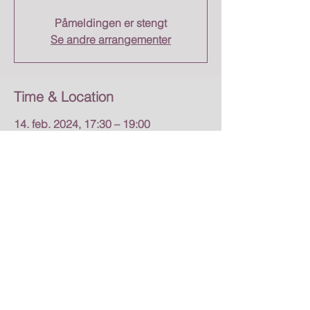
Påmeldingen er stengt
Se andre arrangementer
Time & Location
14. feb. 2024, 17:30 – 19:00
Mysen trening, Opsahlveien 1, 1850
Mysen, Norway
About the event
6 uker - hver onsdag fra 10.1 til 14.2
kl. 17:30-19:00 Pris: fra 1520**
Yin Yang er det taoistiske konseptet som
beskriver de to relative egenskapene som
er tilstede i alt. Yin er mer intern, passiv,
kjøling og nedadgående, mens Yang er