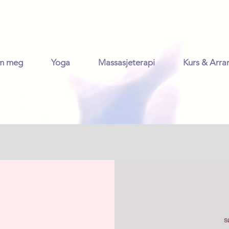
m meg
Yoga
Massasjeterapi
Kurs & Arr
s