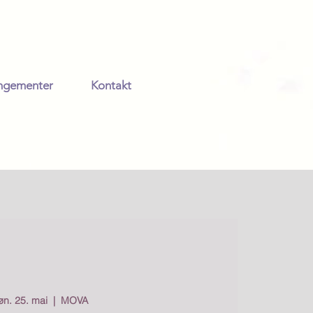
angementer
Kontakt
øn. 25. mai
  |  
MOVA