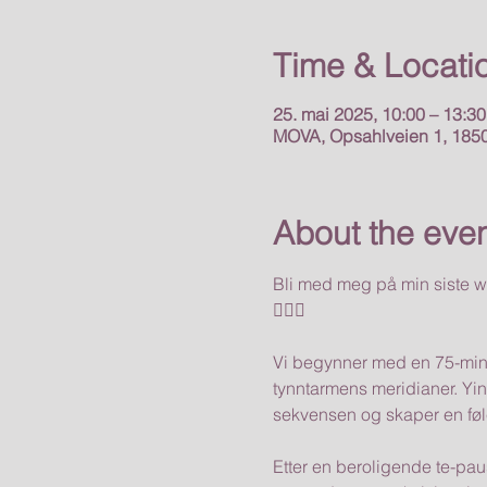
Time & Locati
25. mai 2025, 10:00 – 13:30
MOVA, Opsahlveien 1, 185
About the eve
Bli med meg på min siste 
🧘🏻‍♀️
Vi begynner med en 75-minut
tynntarmens meridianer. Yi
sekvensen og skaper en føl
Etter en beroligende te-paus