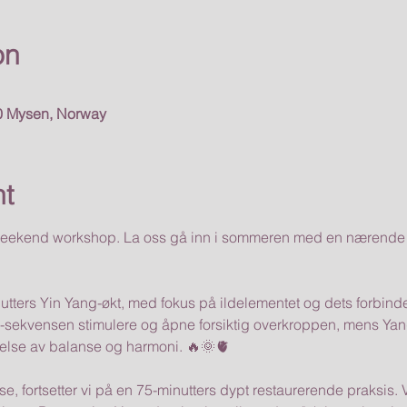
on
0 Mysen, Norway
nt
weekend workshop. La oss gå inn i sommeren med en nærende 
ters Yin Yang-økt, med fokus på ildelementet og dets forbindels
n-sekvensen stimulere og åpne forsiktig overkroppen, mens Yang
else av balanse og harmoni. 🔥🌞🫀
e, fortsetter vi på en 75-minutters dypt restaurerende praksis.